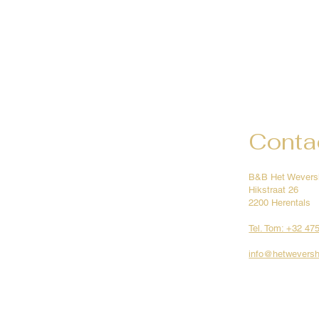
Conta
B&B Het Wevers
Hikstraat 26
2200 Herentals
Tel. Tom: +32 47
info@hetweversh
© Rights reserved by B&B Het Wevershuis.
Privacy policy