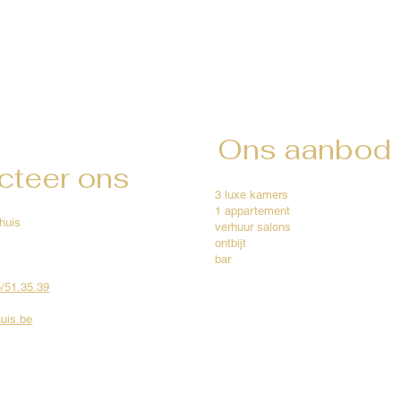
Ons aanbod
cteer ons
3 luxe kamers
1 appartement
huis
verhuur salons
ontbijt
bar
5/51.35.39
uis.be