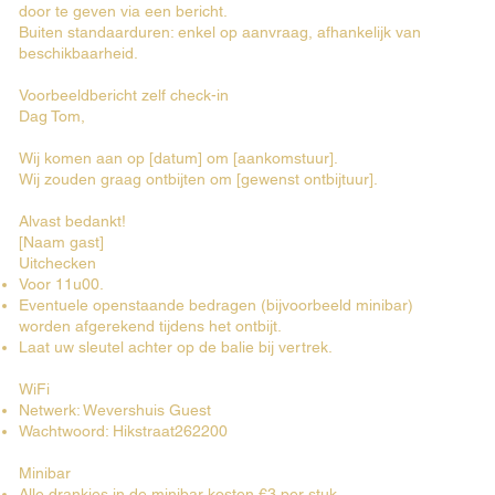
door te geven via een bericht.
Buiten standaarduren: enkel op aanvraag, afhankelijk van
beschikbaarheid.
Voorbeeldbericht zelf check-in
Dag Tom,
Wij komen aan op [datum] om [aankomstuur].
Wij zouden graag ontbijten om [gewenst ontbijtuur].
Alvast bedankt!
[Naam gast]
Uitchecken
Voor 11u00.
Eventuele openstaande bedragen (bijvoorbeeld minibar)
worden afgerekend tijdens het ontbijt.
Laat uw sleutel achter op de balie bij vertrek.
WiFi
Netwerk: Wevershuis Guest
Wachtwoord: Hikstraat262200
Minibar
Alle drankjes in de minibar kosten €3 per stuk.