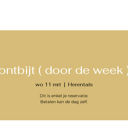
ontbijt ( door de week 
wo 11 mrt
  |  
Herentals
Dit is enkel je reservatie.
Betalen kan de dag zelf.