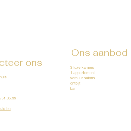
Ons aanbod
cteer ons
3 luxe kamers
1 appartement
huis
verhuur salons
ontbijt
bar
5/51.35.39
uis.be