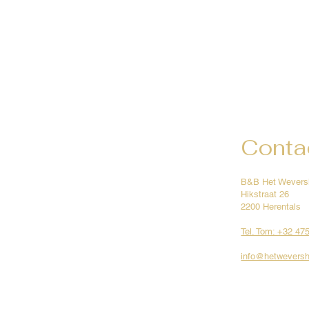
Conta
B&B Het Wevers
Hikstraat 26
2200 Herentals
Tel. Tom: +32 47
info@hetweversh
© Rights reserved by B&B Het Wevershuis.