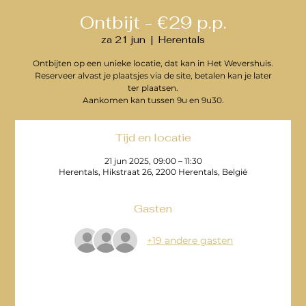
Ontbijt - €29 p.p.
za 21 jun
  |  
Herentals
Ontbijten op een unieke locatie, dat kan in Het Wevershuis.
Reserveer alvast je plaatsjes via de site, betalen kan je later
ter plaatsen.
Aankomen kan tussen 9u en 9u30.
Tijd en locatie
21 jun 2025, 09:00 – 11:30
Herentals, Hikstraat 26, 2200 Herentals, België
Gasten
+19 andere gasten