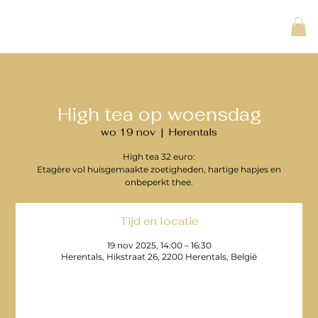
High tea op woensdag
wo 19 nov
  |  
Herentals
High tea 32 euro:
Etagère vol huisgemaakte zoetigheden, hartige hapjes en
onbeperkt thee.
Tijd en locatie
19 nov 2025, 14:00 – 16:30
Herentals, Hikstraat 26, 2200 Herentals, België