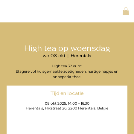
High tea op woensdag
wo 08 okt
  |  
Herentals
High tea 32 euro:
Etagère vol huisgemaakte zoetigheden, hartige hapjes en
onbeperkt thee.
Tijd en locatie
08 okt 2025, 14:00 – 16:30
Herentals, Hikstraat 26, 2200 Herentals, België