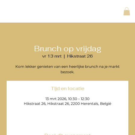
Brunch op vrijdag
vr 13 mrt
  |  
Hikstraat 26
Kom lekker genieten van een heerlijke brunch na je markt
bezoek.
Tijd en locatie
13 mrt 2026, 10:30 – 12:30
Hikstraat 26, Hikstraat 26, 2200 Herentals, België