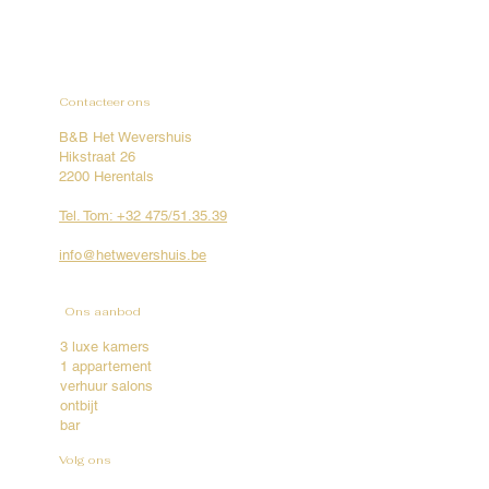
Contacteer ons
B&B Het Wevershuis
Hikstraat 26
2200 Herentals
Tel. Tom: +32 475/51.35.39
info@hetwevershuis.be
Ons aanbod
3 luxe kamers
1 appartement
verhuur salons
ontbijt
bar
Volg ons