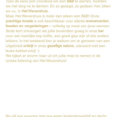
Toen de kans zich voordeed om een
B&B
te starten, hoefden
we niet lang na te denken. En zo gezegd, zo gedaan: hier zitten
we nu, in
Het Wevershuis
.
Maar Het Wevershuis is méér dan alleen een B&B! Onze
prachtige locatie
is ook beschikbaar voor allerlei
evenementen
,
feesten en vergaderingen
– volledig op maat van jouw wensen.
Sinds kort ontvangen we jullie bovendien graag in onze
bar
voor een heerlijke kop koffie, een goed glas wijn of iets anders
lekkers. In het weekend ben je welkom om te genieten van een
uitgebreid
ontbijt
in onze
gezellige salons
, uiteraard met een
leuke babbel erbij! :)
We kijken er enorm naar uit om jullie mee te nemen in de
unieke beleving van Het Wevershuis!
Na vijf jaar ervaring met ons eigen kinderdagverblijf en dertig