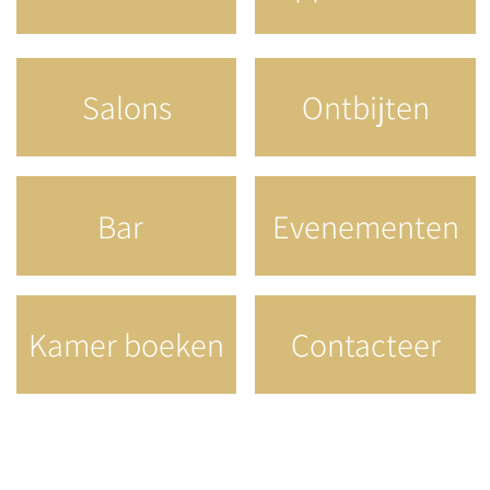
Salons
Ontbijten
Bar
Evenementen
Kamer boeken
Contacteer