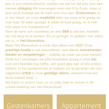
jaar in ons interieurbedrijf, voelden we dat het tijd was voor een
nieuwe
uitdaging
. We overwogen even een 9-to-5-job, maar al
snel werd duidelijk dat dit niets voor ons was.
Ondernemen
zit
in ons bloed, en onze
creativiteit
laten we maar al te graag de
vrije loop. Of beter gezegd: ík wilde dit heel graag, en ik heb
mijn papa erin meegesleurd! :)
Toen de kans zich voordeed om een
B&B
te starten, hoefden
we niet lang na te denken. En zo gezegd, zo gedaan: hier zitten
we nu, in
Het Wevershuis
.
Maar Het Wevershuis is méér dan alleen een B&B! Onze
prachtige locatie
is ook beschikbaar voor allerlei
evenementen
,
feesten en vergaderingen
– volledig op maat van jouw wensen.
Sinds kort ontvangen we jullie bovendien graag in onze
bar
voor een heerlijke kop koffie, een goed glas wijn of iets anders
lekkers. In het weekend ben je welkom om te genieten van een
uitgebreid
ontbijt
in onze
gezellige salons
, uiteraard met een
leuke babbel erbij! :)
We kijken er enorm naar uit om jullie mee te nemen in de
unieke beleving van Het Wevershuis!
Gastenkamers
Appartement