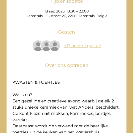
Tijd en locatie
18 sep 2025, 18:30 – 22:00
Herentals, Hikstraat 26, 2200 Herentals, België
Gasten
+12 andere gasten
Over ons optreden
KWASTEN & TOERTJES
Wa is da? 
Een gezellige en creatieve avond waarbij ge elk 2 
stuks unieke keramiek van ‘wat ANders’ beschildert.
Ge kunt kiezen uit mokken, kommekes, bordjes, 
vazekes…
Daarnaast wordt ge verwend met de heerlijke 
toertjes uit de keuken van het Wevershuis! 