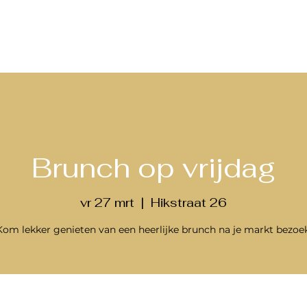
Brunch op vrijdag
vr 27 mrt
  |  
Hikstraat 26
Kom lekker genieten van een heerlijke brunch na je markt bezoek