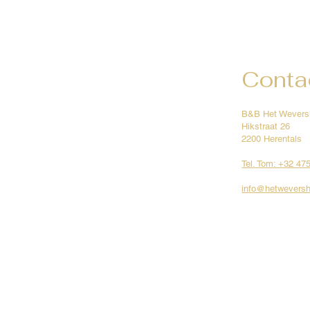
Conta
B&B Het Wevers
Hikstraat 26
2200 Herentals
Tel. Tom: +32 47
info@hetweversh
© Rights reserved by B&B Het Wevershuis.
Privacy policy