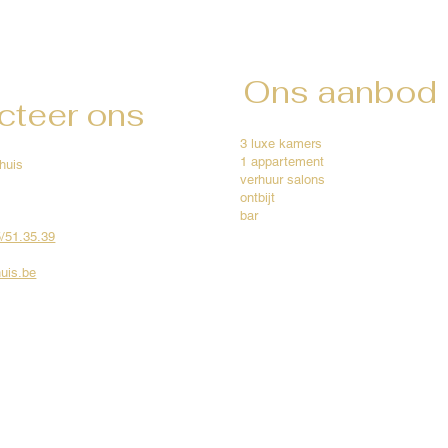
Ons aanbod
cteer ons
3 luxe kamers
1 appartement
huis
verhuur salons
ontbijt
bar
5/51.35.39
uis.be